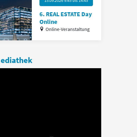
15.09.2026 9:45
bis
14:45
6. REAL ESTATE Day
Online
Online-Veranstaltung
ediathek