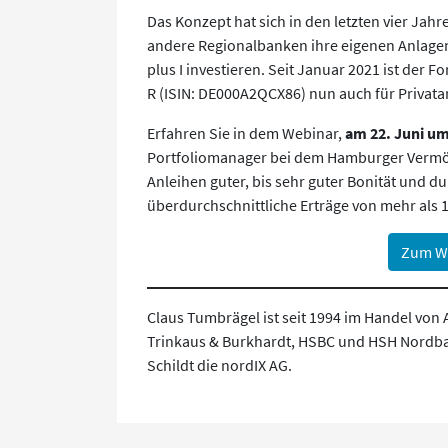
Das Konzept hat sich in den letzten vier Ja
andere Regionalbanken ihre eigenen Anlagen
plus I investieren. Seit Januar 2021 ist der 
R (ISIN: DE000A2QCX86) nun auch für Privata
Erfahren Sie in dem Webinar,
am 22. Juni u
Portfoliomanager bei dem Hamburger Vermög
Anleihen guter, bis sehr guter Bonität und d
überdurchschnittliche Erträge von mehr als 1
Zum W
Claus Tumbrägel ist seit 1994 im Handel von 
Trinkaus & Burkhardt, HSBC und HSH Nordba
Schildt die nordIX AG.