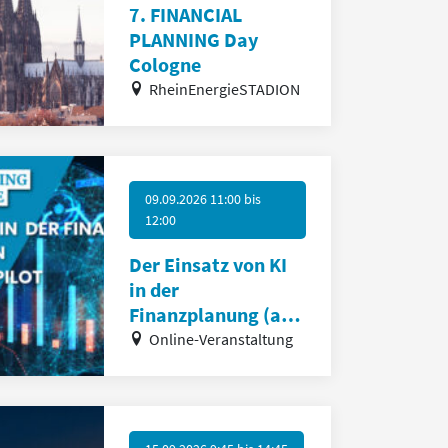
7. FINANCIAL
PLANNING Day
Cologne
RheinEnergieSTADION
09.09.2026 11:00
bis
12:00
Der Einsatz von KI
in der
Finanzplanung (am
Beispiel von
Online-Veranstaltung
Copilot)