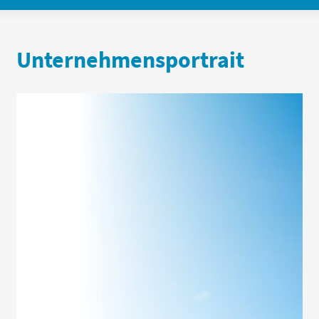
Unternehmensportrait
Wertorientiert, erfahren, unabhängig
Die DJE Kapital AG gehört zur DJE-Gruppe und
ist seit rund 50 Jahren als unabhängige
Vermögensverwaltung am Kapitalmarkt aktiv.
Das familiengeführte Unternehmen aus Pullach
bei München ist heute in den Bereichen
individuelle Vermögensverwaltung,
institutionelles Asset Management sowie
Publikumsfonds. Es gehört damit zu den
führenden bankenunabhängigen
Finanzdienstleistern im deutschsprachigen
Europa. Den Grundstein dafür hat Dr. Jens