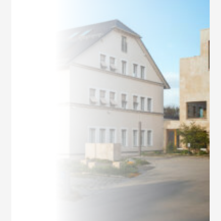
Ehrhardt bereits 1974 gelegt.
Vorstandsvorsitzender ist Dr. Jens Ehrhardt,
sein Stellvertreter Dr. Jan Ehrhardt. Kern des
Anlageprozesses und Grundlage aller
Investmententscheidungen ist die FMM-
Methode (fundamental, monetär,
markttechnisch), welche auf dem hauseigenen,
unabhängigen Research basiert. DJE folgt bei
der Wertpapierauswahl
Nachhaltigkeitskriterien, berücksichtigt
ausgewählte nachhaltige Entwicklungsziele,
vermeidet oder verringert nachteilige
Nachhaltigkeitsauswirkungen und gehört zu
den Unterzeichnern der „Prinzipien für
verantwortungsvolles Investieren“ der
Vereinten Nationen. DJE hat den Anspruch,
ihren Kunden weitsichtige
Kapitalmarktexpertise in allen Marktphasen zu