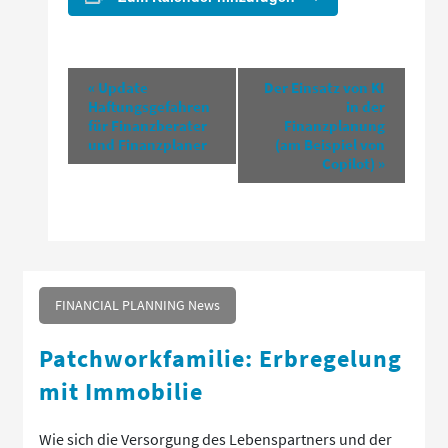
Veranstaltung-
«
Update
Der Einsatz von KI
Haftungsgefahren
in der
Navigation
für Finanzberater
Finanzplanung
und Finanzplaner
(am Beispiel von
Copilot)
»
FINANCIAL PLANNING News
Patchworkfamilie: Erbregelung
mit Immobilie
Wie sich die Versorgung des Lebenspartners und der