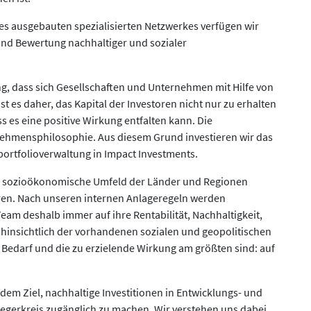
es ausgebauten spezialisierten Netzwerkes verfügen wir
und Bewertung nachhaltiger und sozialer
ung, dass sich Gesellschaften und Unternehmen mit Hilfe von
ist es daher, das Kapital der Investoren nicht nur zu erhalten
 es eine positive Wirkung entfalten kann. Die
nehmensphilosophie. Aus diesem Grund investieren wir das
rtfolioverwaltung in Impact Investments.
 sozioökonomische Umfeld der Länder und Regionen
tieren. Nach unseren internen Anlageregeln werden
m deshalb immer auf ihre Rentabilität, Nachhaltigkeit,
 hinsichtlich der vorhandenen sozialen und geopolitischen
r Bedarf und die zu erzielende Wirkung am größten sind: auf
em Ziel, nachhaltige Investitionen in Entwicklungs- und
egerkreis zugänglich zu machen. Wir verstehen uns dabei