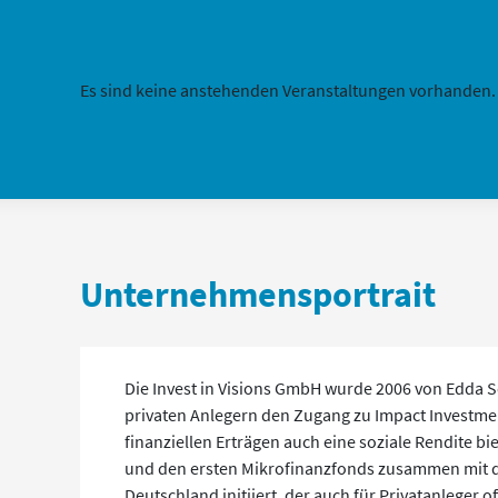
Es sind keine anstehenden Veranstaltungen vorhanden.
Unternehmensportrait
Die Invest in Visions GmbH wurde 2006 von Edda S
privaten Anlegern den Zugang zu Impact Investmen
finanziellen Erträgen auch eine soziale Rendite bi
und den ersten Mikrofinanzfonds zusammen mit d
Deutschland initiiert, der auch für Privatanleger off