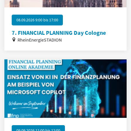
08.09.2026 9:00
bis
17:00
7. FINANCIAL PLANNING Day Cologne
RheinEnergieSTADION
09.09.2026 11:00
bis
12:00