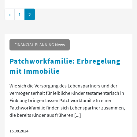
Posts navigation
«
1
2
FINANCIAL PLANNING News
Patchworkfamilie: Erbregelung
mit Immobilie
Wie sich die Versorgung des Lebenspartners und der
Vermögenserhalt für leibliche Kinder testamentarisch in
Einklang bringen lassen Patchworkfamilie In einer
Patchworkfamilie finden sich Lebenspartner zusammen,
die bereits Kinder aus früheren [...]
15.08.2024