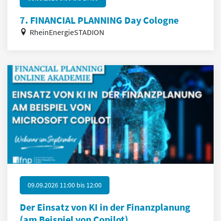
7. FINANCIAL PLANNING Day Cologne
RheinEnergieSTADION
09.09.2026 11:00
bis
12:00
Der Einsatz von KI in der Finanzplanung
(am Beispiel von Copilot)