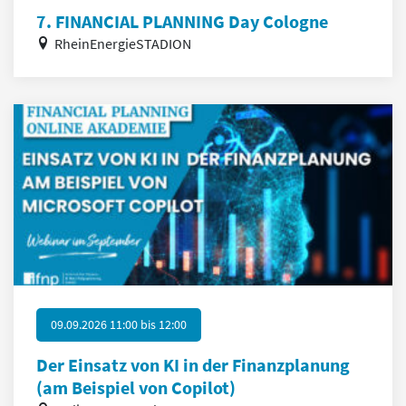
7. FINANCIAL PLANNING Day Cologne
RheinEnergieSTADION
09.09.2026 11:00
bis
12:00
Der Einsatz von KI in der Finanzplanung
(am Beispiel von Copilot)