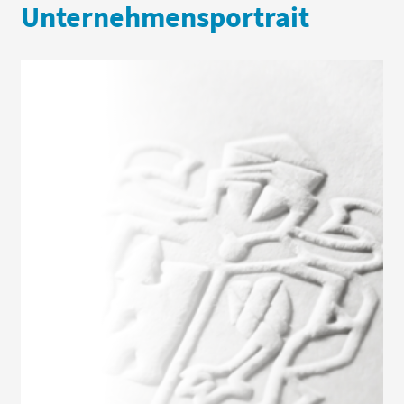
Unternehmensportrait
Berenberg wurde 1590 gegründet und zählt
heute zu den erfolgreichsten Privatbanken in
Europa. Mit den Geschäftsbereichen Wealth and
Asset Management, Investmentbank und
Corporate Banking bieten wir Lösungen für
private und institutionelle Anleger, für
Unternehmen und Organisationen. Das
Hamburger Bankhaus wird von persönlich
haftenden Gesellschaftern geführt und hat eine
starke Präsenz in den Finanzzentren Frankfurt,
London und New York.
Im Asset Management umfasst das Angebot
vielfach ausgezeichnete Aktienfonds, global
anlegende vermögensverwaltende Strategien