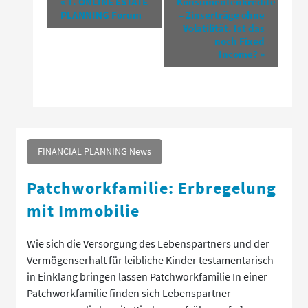
«
1. ONLINE ESTATE
Konsumentenkredite
PLANNING Forum
– Zinserträge ohne
Navigation
Volatilität. Ist das
noch Fixed
Income?
»
FINANCIAL PLANNING News
Patchworkfamilie: Erbregelung
mit Immobilie
Wie sich die Versorgung des Lebenspartners und der
Vermögenserhalt für leibliche Kinder testamentarisch
in Einklang bringen lassen Patchworkfamilie In einer
Patchworkfamilie finden sich Lebenspartner