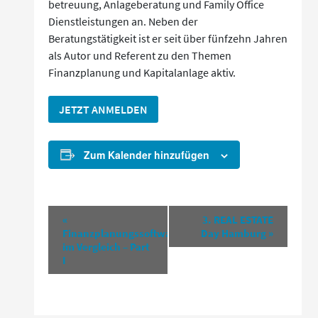
betreuung, Anlageberatung und Family Office
Dienstleistungen an. Neben der
Beratungstätigkeit ist er seit über fünfzehn Jahren
als Autor und Referent zu den Themen
Finanzplanung und Kapitalanlage aktiv.
JETZT ANMELDEN
Zum Kalender hinzufügen
Veranstaltung-
«
3. REAL ESTATE
Finanzplanungssoftware
Day Hamburg
»
Navigation
im Vergleich – Part
I