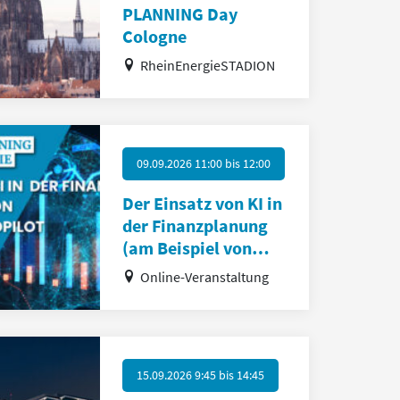
PLANNING Day
Cologne
RheinEnergieSTADION
09.09.2026 11:00
bis
12:00
Der Einsatz von KI in
der Finanzplanung
(am Beispiel von
Copilot)
Online-Veranstaltung
15.09.2026 9:45
bis
14:45