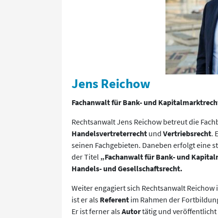
Jens Reichow
Fachanwalt für Bank- und Kapitalmarktrecht
Rechtsanwalt Jens Reichow betreut die Fach
Handelsvertreterrecht
und
Vertriebsrecht
. 
seinen Fachgebieten. Daneben erfolgt eine 
der Titel
„Fachanwalt für Bank- und Kapita
Handels- und Gesellschaftsrecht.
Weiter engagiert sich Rechtsanwalt Reichow
ist er als
Referent
im Rahmen der Fortbildung 
Er ist ferner als
Autor
tätig und veröffentlic