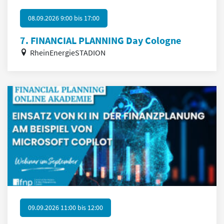
08.09.2026 9:00
bis
17:00
7. FINANCIAL PLANNING Day Cologne
RheinEnergieSTADION
09.09.2026 11:00
bis
12:00