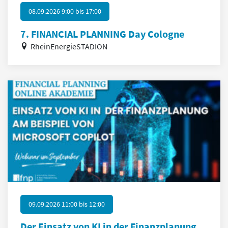
08.09.2026 9:00
bis
17:00
7. FINANCIAL PLANNING Day Cologne
RheinEnergieSTADION
09.09.2026 11:00
bis
12:00
Der Einsatz von KI in der Finanzplanung