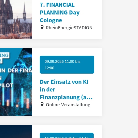
7. FINANCIAL
PLANNING Day
Cologne
RheinEnergieSTADION
09.09.2026 11:00
bis
12:00
Der Einsatz von KI
in der
Finanzplanung (am
Beispiel von
Online-Veranstaltung
Copilot)