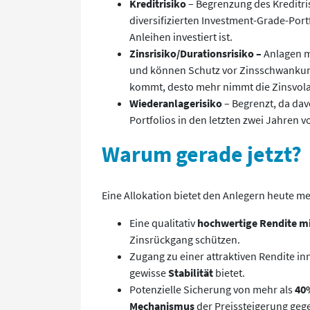
Kreditrisiko
– Begrenzung des Kreditri
diversifizierten Investment-Grade-Port
Anleihen investiert ist.
Zinsrisiko/Durationsrisiko –
Anlagen mi
und können Schutz vor Zinsschwankunge
kommt, desto mehr nimmt die Zinsvolat
Wiederanlagerisiko
– Begrenzt, da da
Portfolios in den letzten zwei Jahren v
Warum gerade jetzt?
Eine Allokation bietet den Anlegern heute me
Eine qualitativ
hochwertige Rendite m
Zinsrückgang schützen.
Zugang zu einer attraktiven Rendite in
gewisse
Stabilität
bietet.
Potenzielle Sicherung von mehr als
40
Mechanismus
der Preissteigerung geg