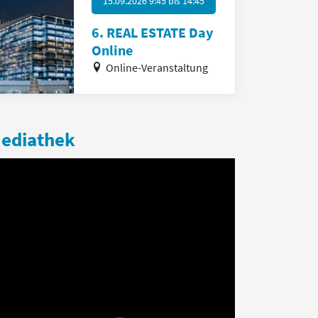
15.09.2026 9:45
bis
14:45
6. REAL ESTATE Day
Online
Online-Veranstaltung
ediathek