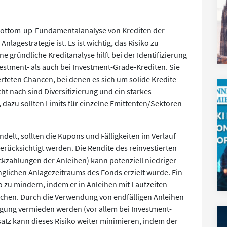
 Bottom-up-Fundamentalanalyse von Krediten der
nlagestrategie ist. Es ist wichtig, das Risiko zu
ine gründliche Kreditanalyse hilft bei der Identifizierung
estment- als auch bei Investment-Grade-Krediten. Sie
rteten Chancen, bei denen es sich um solide Kredite
ht nach sind Diversifizierung und ein starkes
dazu sollten Limits für einzelne Emittenten/Sektoren
elt, sollten die Kupons und Fälligkeiten im Verlauf
erücksichtigt werden. Die Rendite des reinvestierten
kzahlungen der Anleihen) kann potenziell niedriger
nglichen Anlagezeitraums des Fonds erzielt wurde. Ein
 zu mindern, indem er in Anleihen mit Laufzeiten
prechen. Durch die Verwendung von endfälligen Anleihen
igung vermieden werden (vor allem bei Investment-
atz kann dieses Risiko weiter minimieren, indem der