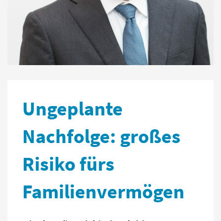
Ungeplante
Nachfolge: großes
Risiko fürs
Familienvermögen