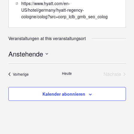
Website
https://www.hyatt.com/en-
US/hotel/germany/hyatt-regency-
cologne/colog?src=corp_lclb_gmb_seo_colog
Veranstaltungen at this veranstaltungsort
Anstehende
Datum
wählen.
Heute
Nächste
Veranstaltungen
Vorherige
Veranstal
Kalender abonnieren