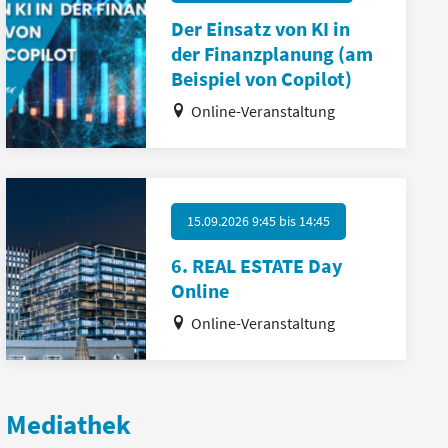
Der Einsatz von KI in
der Finanzplanung (am
Beispiel von Copilot)
Online-Veranstaltung
15.09.2026 9:45
bis
14:45
6. REAL ESTATE Day
Online
Online-Veranstaltung
Mediathek