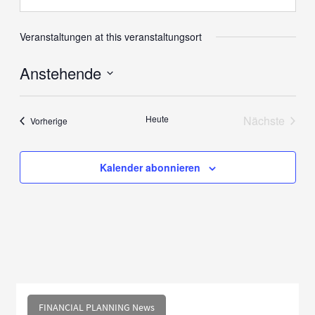
Veranstaltungen at this veranstaltungsort
Anstehende
Datum
wählen.
Heute
Nächste
Veranstaltungen
Vorherige
Veranstal
Kalender abonnieren
FINANCIAL PLANNING News