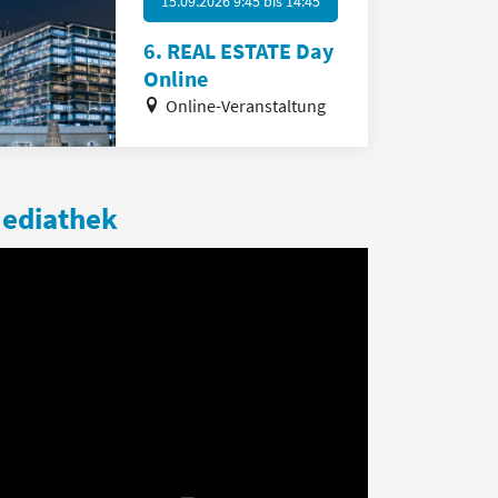
15.09.2026 9:45
bis
14:45
6. REAL ESTATE Day
Online
Online-Veranstaltung
ediathek