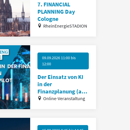
7. FINANCIAL
PLANNING Day
Cologne
RheinEnergieSTADION
09.09.2026 11:00
bis
12:00
Der Einsatz von KI
in der
Finanzplanung (am
Beispiel von
Online-Veranstaltung
Copilot)