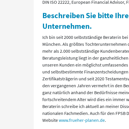
DIN ISO 22222, European Financial Advisor, 
Beschreiben Sie bitte Ihre
Unternehmen.
Ich bin seit 2000 selbstständige Beraterin be
München. Als größtes Tochterunternehmen d
mehr als 2.000 selbstständige Kundenberate
Beratungsleistung liegt in der ganzheitlichen
unseren Kunden ein möglichst umfassendes u
und selbstbestimmte Finanzentscheidungen z
Zertifikatsträgerin und seit 2020 Testamentsv
den vergangenen Jahren vermehrt in den Ber
ganz natürlich anhand der Bedürfnisse mei
fortschreitendem Alter wird dies ein immer w
Beraterin schreibe ich aktuell an meiner Diss
nationalen Fachmedien. Auch für den FPSB De
Website
www.frueher-planen.de
.