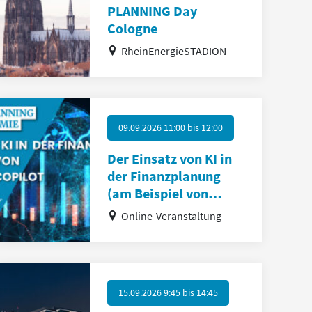
PLANNING Day
Cologne
RheinEnergieSTADION
09.09.2026 11:00
bis
12:00
Der Einsatz von KI in
der Finanzplanung
(am Beispiel von
Copilot)
Online-Veranstaltung
15.09.2026 9:45
bis
14:45