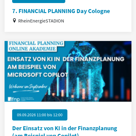
7. FINANCIAL PLANNING Day Cologne
RheinEnergieSTADION
09.09.2026 11:00
bis
12:00
Der Einsatz von KI in der Finanzplanung
(am Beispiel von Copilot)