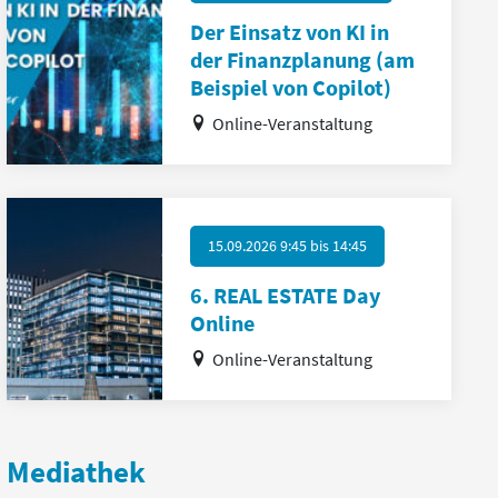
Der Einsatz von KI in
der Finanzplanung (am
Beispiel von Copilot)
Online-Veranstaltung
15.09.2026 9:45
bis
14:45
6. REAL ESTATE Day
Online
Online-Veranstaltung
Mediathek