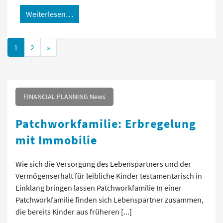
Weiterlesen…
Posts navigation
1
2
»
FINANCIAL PLANNING News
Patchworkfamilie: Erbregelung
mit Immobilie
Wie sich die Versorgung des Lebenspartners und der
Vermögenserhalt für leibliche Kinder testamentarisch in
Einklang bringen lassen Patchworkfamilie In einer
Patchworkfamilie finden sich Lebenspartner zusammen,
die bereits Kinder aus früheren [...]