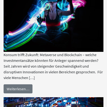
Konsum trifft Zukunft: Metaverse und Blockchain – welche
Investmentansätze könnten für Anleger spannend werden?
Seit Jahren wird von steigender Geschwindigkeit und
disruptiven Innovationen in vielen Bereichen gesprochen. Für
viele Menschen […]
Weiterlesen…