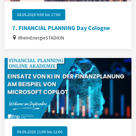
08.09.2026 9:00
bis
17:00
7. FINANCIAL PLANNING Day Cologne
RheinEnergieSTADION
09.09.2026 11:00
bis
12:00